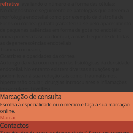
refrativa
, avaliando o número e a forma das células;
No diagnóstico e seguimento de patologias que alterem a
morfologia endotelial como por exemplo da distrofia de
Fuchs ou córnea guttata (caracteriza-se pelo aparecimento
de pequenas saliências em forma de gota no endotélio,
numa primeira fase da doença), a mais frequente de todas
as degenerescências endoteliais
Trauma corneano;
Cicatrizes e opacidades da córnea.
Ao longo da vida ocorrem perdas fisiológicas da densidade
endotelial. No entanto existem diversas situações que
podem levar à sua redução tais como: traumatismos,
hipertensão ocular, cirurgias intraoculares e inflamações
intraoculares (
uveítes
)
Marcação de consulta
Escolha a especialidade ou o médico e faça a sua marcação
online.
Marcar
Contactos