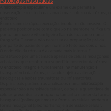
Patologias Rastreadas
A
microscopia especular
é um exame que permite a
observação e o estudo da camada mais interna da córnea, o
endotélio.
É um exame de rápida execução, indolor e não invasivo. O
paciente posiciona-se com o queixo na mentoneira, fixa um
ponto luminoso e vê um ligeiro flash de luz, como numa
fotografia. O exame não necessita de preparação prévia
por parte do paciente e por norma é feito aos dois olhos.
O endotélio da córnea é a camada mais interna. É
constituído por uma camada apenas de células hexagonais
achatadas, que recobrem a superfície posterior da córnea.
O endotélio integro é fundamental na manutenção e
transparência da córnea, estando sujeito a alterações
fisiológicas e lesões traumáticas ou inflamatórias.
Os principais parâmetros analisados numa
microscopia
especular
são a densidade celular, ou seja, a quantidade de
células presentes, a variação no tamanho mantendo forma
hexagonal (polimegatismo) e a forma, as células perdem a
forma hexagonal (pleomorfismo) e a densidade celular.
Na execução do exame, o microscópio especular projeta