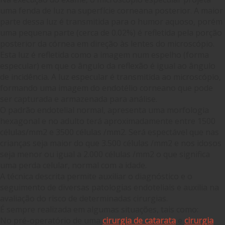
uma fenda de luz na superfície corneana posterior. A maior
parte dessa luz é transmitida para o humor aquoso, porém
uma pequena parte (cerca de 0.02%) é refletida pela porção
posterior da córnea em direção às lentes do microscópio.
Esta luz é refletida como a imagem num espelho (forma
especular) em que o ângulo da reflexão é igual ao ângulo
de incidência. A luz especular é transmitida ao microscópio,
formando uma imagem do endotélio corneano que pode
ser capturada e armazenada para análise.
O padrão endotelial normal, apresenta uma morfologia
hexagonal e no adulto terá aproximadamente entre 1500
células/mm
2
e 3500 células /mm
2
. Será espectável que nas
crianças seja maior do que 3.500 células /mm
2
e nos idosos
seja menor ou igual a 2.000 células /mm
2
o que significa
uma perda celular, normal com a idade.
A técnica descrita permite auxiliar o diagnóstico e o
seguimento de diversas patologias endoteliais e auxilia na
avaliação do risco de determinadas cirurgias.
É sempre realizada em algumas situações, tais como:
No pré-operatório de uma
cirurgia de catarata
e
cirurgia