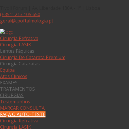
Tivoli Fórum | Av. Liberdade 180A - 1º | Lisboa
(+351) 213 105 650
geral@cpoftalmologia.pt
Cirurgia Refrativa
Cirurgia LASIK
Lentes Fáquicas
Cirurgia De Catarata Premium
Cirurgia Cataratas
Equipa
Atos Clínicos
EXAMES
TRATAMENTOS
CIRURGIAS
Testemunhos
MARCAR CONSULTA
FAÇA O AUTO-TESTE
Cirurgia Refrativa
Cirurgia LASIK