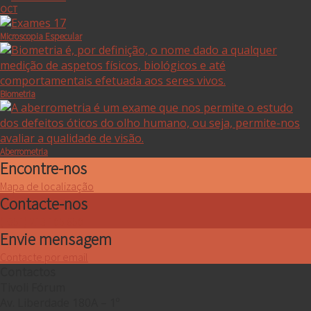
OCT
Microscopia Especular
Biometria
Aberrometria
Encontre-nos
Mapa de localização
Contacte-nos
(+351) 213 105 650
Envie mensagem
Contacte por email
Contactos
Tivoli Fórum
Av. Liberdade 180A – 1º