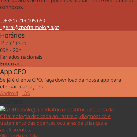
Tem dúvidas de como podemos ajudar? Entre em contacto
connosco.
(+351) 213 105 650
geral@cpoftalmologia.pt
Horários
2ª a 6ª feira
09h - 20h
Feriados nacionais
Encerrado
App CPO
Se já é cliente CPO, faça download da nossa app para
efetuar marcações.
Android
iOS
Exames
Oftalmologia pediátrica