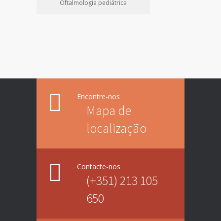
Oftalmologia pediátrica
Encontre-nos
Mapa de
localização
Contacte-nos
(+351) 213 105
650