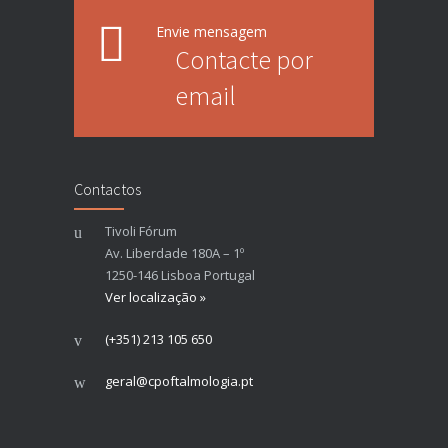
Envie mensagem
Contacte por
email
Contactos
Tivoli Fórum
Av. Liberdade 180A – 1º
1250-146 Lisboa Portugal
Ver localização »
(+351) 213 105 650
geral@cpoftalmologia.pt