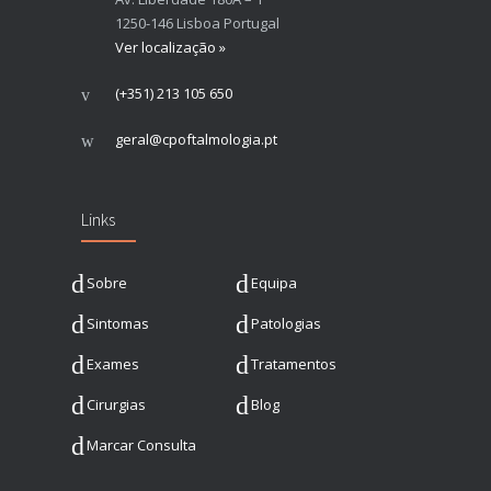
1250-146 Lisboa Portugal
Ver localização »
(+351) 213 105 650
geral@cpoftalmologia.pt
Links
Sobre
Equipa
Sintomas
Patologias
Exames
Tratamentos
Cirurgias
Blog
Marcar Consulta