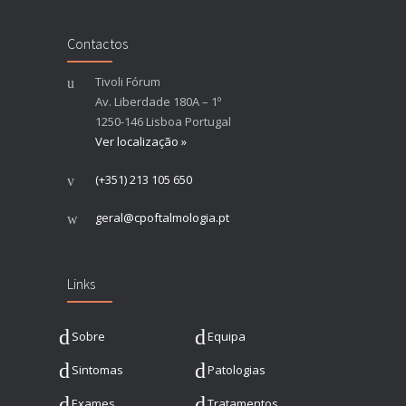
Contactos
Tivoli Fórum
Av. Liberdade 180A – 1º
1250-146 Lisboa Portugal
Ver localização »
(+351) 213 105 650
geral@cpoftalmologia.pt
Links
Sobre
Equipa
Sintomas
Patologias
Exames
Tratamentos