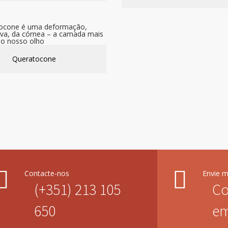
Queratocone
Contacte-nos
Envie 
(+351) 213 105
Co
650
em