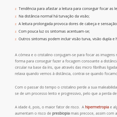
Tendência para afastar a leitura para conseguir focar as le
Na distância normal há turvação da visão;
A leitura prolongada provoca dores de cabeça e sensação
Com pouca luz os sintomas acentuam-se;
Outros sintomas podem incluir visão turva, visão dupla e h
A córnea e o cristalino conjugam-se para focar as imagens na
forma para conseguir fazer a focagem consoante a distânc
circular na base da íris, que através das micro fibrilhas li
relaxa quando vemos à distância, contrai-se quando focamos
Com o passar do tempo o cristalino perde a sua maleabilid
se de um processo lento e progressivo, pelo que a perda 
A idade é, pois, o maior fator de risco. A
hipermetropia
e a
aumentam o risco de
presbiopia
mais precoce, assim com a