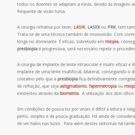
todos os doentes se adaptam a estas, devido às imagens a
frequente de visão turva.
A cirurgia refrativa por laser,
LASIK
,
LASEK
ou
PRK
, tem tam
Trata-se de uma técnica também de monovisão. Com corr
longe no dominante. É eficaz, sobretudo em
miopia
, conseg
presbiopia
é progressiva, será necessário repetir o proced
A cirurgia de implante de lente intraocular é muito eficaz e d
implante de uma lente multifocal, bilateral, conseguindo o
cristalino pelo que a
presbiopia
fica definitivamente corrig
de refração, que seja
astigmatismo
,
hipermetropia
ou
miop
existentes através da
biometria
. A utilização dos dois olho
Em condições de pouca luz por vezes é difícil a leitura e na
perto, simples e de pouca graduação. Há ainda de consider
de ver halos nas luzes. Para além destes sintomas há també