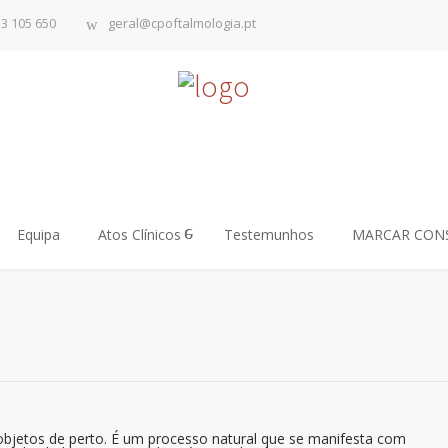
13 105 650
geral@cpoftalmologia.pt
Equipa
Atos Clínicos
Testemunhos
MARCAR CON