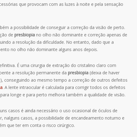
cessórias que provocam com as luzes à noite e pela sensação
bém a possibilidade de conseguir a correção da visão de perto.
eção de
presbiopia
no olho não dominante e correção apenas de
uindo a resolução da dificuldade. No entanto, dado que a
imento no olho não dominante alguns anos depois.
efinitiva. É uma cirurgia de extração do cristalino claro com
 doente a resolução permanente da
presbiopia
(deixa de haver
ida), conseguindo ao mesmo tempo a correção de outros defeitos
ia
. A lente intraocular é calculada para corrigir todos os defeitos
s para longe e para perto melhora também a qualidade de visão.
lguns casos é ainda necessário o uso ocasional de óculos de
ar, nalguns casos, a possibilidade de encandeamento noturno e
m que ter em conta o risco cirúrgico.