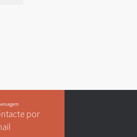
mensagem
ntacte por
ail