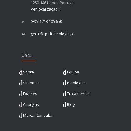
1250-146 Lisboa Portugal
Ver localização »
(+351) 213 105 650
geral@cpoftalmologia.pt
Links
Sobre
Equipa
Sintomas
Patologias
Exames
Tratamentos
Cirurgias
Blog
Marcar Consulta