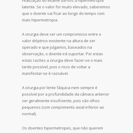
realização do exame dá-nos a hipermetropia
latente. Se o valor for muito elevado, saberemos
que o doente vai ficar ao longo do tempo com
mais hipermetropia.
A cirurgia deve ser um compromisso entre o
valor dióptrico existente na altura de ser
operado e que julgamos, baseados na
observação, o doente irá suportar. Por estas
estas razões a cirurgia deve fazer-se o mais
tarde possível, pois o risco de voltar a
manifestar-se é razoável.
A cirurgia por lente fáquica nem sempre é
possível por a profundidade da câmara anterior
ser geralmente insuficiente, pois são olhos
pequenos (com comprimento axial inferior ao
normal).
Os doentes hipermetropes, que não querem