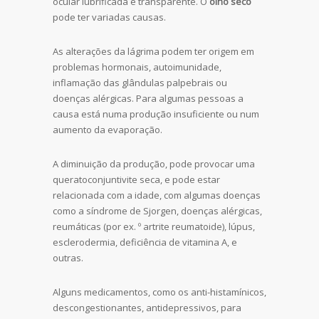
ocular lubrificada e transparente. O
olho seco
pode ter variadas causas.
As alterações da lágrima podem ter origem em
problemas hormonais, autoimunidade,
inflamação das glândulas palpebrais ou
doenças alérgicas. Para algumas pessoas a
causa está numa produção insuficiente ou num
aumento da evaporação.
A diminuição da produção, pode provocar uma
queratoconjuntivite seca, e pode estar
relacionada com a idade, com algumas doenças
como a síndrome de Sjorgen, doenças alérgicas,
reumáticas (por ex. º artrite reumatoide), lúpus,
esclerodermia, deficiência de vitamina A, e
outras.
Alguns medicamentos, como os anti-histamínicos,
descongestionantes, antidepressivos, para