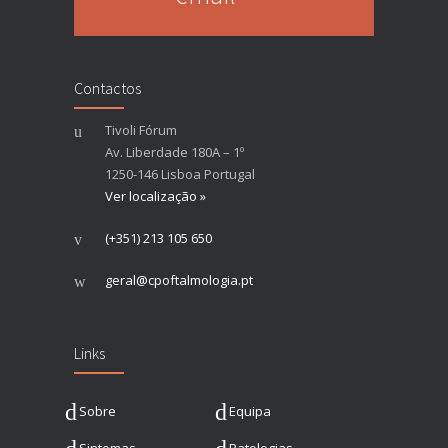
Contactos
Tivoli Fórum
Av. Liberdade 180A – 1º
1250-146 Lisboa Portugal
Ver localização »
(+351) 213 105 650
geral@cpoftalmologia.pt
Links
Sobre
Equipa
Sintomas
Patologias