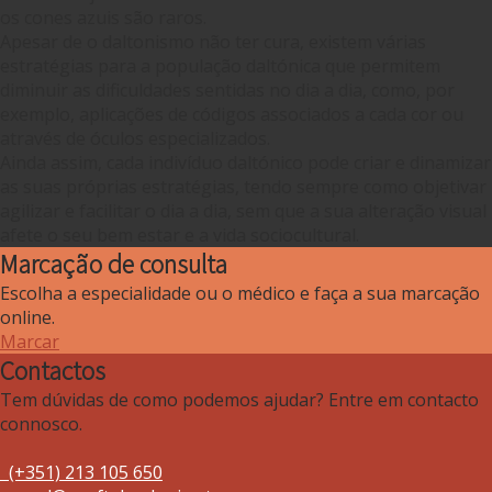
os cones azuis são raros.
Apesar de o daltonismo não ter cura, existem várias
estratégias para a população daltónica que permitem
diminuir as dificuldades sentidas no dia a dia, como, por
exemplo, aplicações de códigos associados a cada cor ou
através de óculos especializados.
Ainda assim, cada indivíduo daltónico pode criar e dinamizar
as suas próprias estratégias, tendo sempre como objetivar
agilizar e facilitar o dia a dia, sem que a sua alteração visual
afete o seu bem estar e a vida sociocultural.
Marcação de consulta
Escolha a especialidade ou o médico e faça a sua marcação
online.
Marcar
Contactos
Tem dúvidas de como podemos ajudar? Entre em contacto
connosco.
(+351) 213 105 650