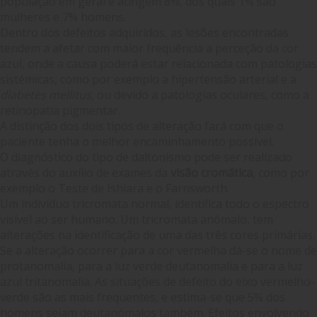
população em geral e atingem 8%, dos quais 1% são
mulheres e 7% homens.
Dentro dos defeitos adquiridos, as lesões encontradas
tendem a afetar com maior frequência a perceção da cor
azul, onde a causa poderá estar relacionada com patologias
sistémicas, como por exemplo a hipertensão arterial e a
diabetes mellitus
, ou devido a patologias oculares, como a
retinopatia pigmentar.
A distinção dos dois tipos de alteração fará com que o
paciente tenha o melhor encaminhamento possível.
O diagnóstico do tipo de daltonismo pode ser realizado
através do auxílio de exames da
visão cromática
, como por
exemplo o Teste de Ishiara e o Farnsworth.
Um indivíduo tricromata normal, identifica todo o espectro
visível ao ser humano. Um tricromata anómalo, tem
alterações na identificação de uma das três cores primárias.
Se a alteração ocorrer para a cor vermelha dá-se o nome de
protanomalia, para a luz verde deutanomalia e para a luz
azul tritanomalia. As situações de defeito do eixo vermelho-
verde são as mais frequentes, e estima-se que 5% dos
homens sejam deutanómalos também. Efeitos envolvendo