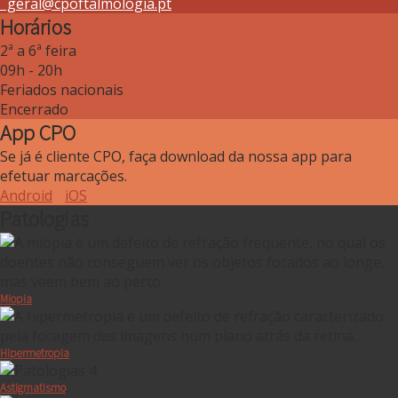
geral@cpoftalmologia.pt
Horários
2ª a 6ª feira
09h - 20h
Feriados nacionais
Encerrado
App CPO
Se já é cliente CPO, faça download da nossa app para
efetuar marcações.
Android
iOS
Patologias
Miopia
Hipermetropia
Astigmatismo