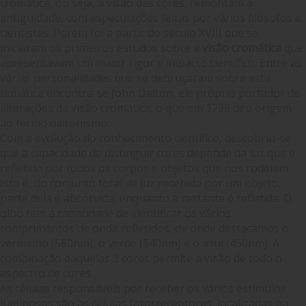
cromática, ou seja, a visão das cores, remontam à
antiguidade, com especulações feitas por vários filósofos e
cientistas. Porém foi a partir do século XVIII que se
iniciaram os primeiros estudos sobre a
visão cromática
que
apresentavam um maior rigor e impacto científico. Entre as
várias personalidades que se debruçaram sobre esta
temática encontra-se John Dalton, ele próprio portador de
alterações da visão cromática, o que em 1798 deu origem
ao termo daltonismo.
Com a evolução do conhecimento científico, descobriu-se
que a capacidade de distinguir cores depende da luz que é
refletida por todos os corpos e objetos que nos rodeiam.
Isto é, do conjunto total de luz recebida por um objeto,
parte dela é absorvida, enquanto a restante é refletida. O
olho tem a capacidade de identificar os vários
comprimentos de onda refletidos, de onde destacamos o
vermelho (580nm), o verde (540nm) e o azul (450nm). A
combinação daquelas 3 cores permite a visão de todo o
espectro de cores.
As células responsáveis por receber os vários estímulos
luminosos são as células fotorreceptores, localizadas na