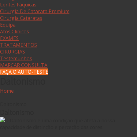
Lentes Fáquicas
Cirurgia De Catarata Premium
Cirurgia Cataratas
Equipa
Atos Clínicos
EXAMES
TRATAMENTOS
CIRURGIAS
Testemunhos
MARCAR CONSULTA
FAÇA O AUTO-TESTE
Daltonismo
Home
Daltonismo
Daltonismo