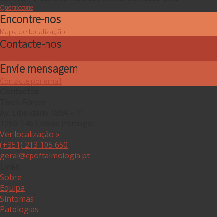
Queratocone
Encontre-nos
Mapa de localização
Contacte-nos
(+351) 213 105 650
Envie mensagem
Contacte por email
Contactos
Tivoli Fórum
Av. Liberdade 180A – 1º
1250-146 Lisboa Portugal
Ver localização »
(+351) 213 105 650
geral@cpoftalmologia.pt
Links
Sobre
Equipa
Sintomas
Patologias