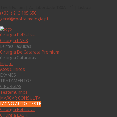
Tivoli Fórum | Av. Liberdade 180A - 1º | Lisboa
(+351) 213 105 650
geral@cpoftalmologia.pt
Cirurgia Refrativa
Cirurgia LASIK
Lentes Fáquicas
Cirurgia De Catarata Premium
Cirurgia Cataratas
Equipa
Atos Clínicos
EXAMES
TRATAMENTOS
CIRURGIAS
Testemunhos
MARCAR CONSULTA
FAÇA O AUTO-TESTE
Cirurgia Refrativa
Cirurgia LASIK