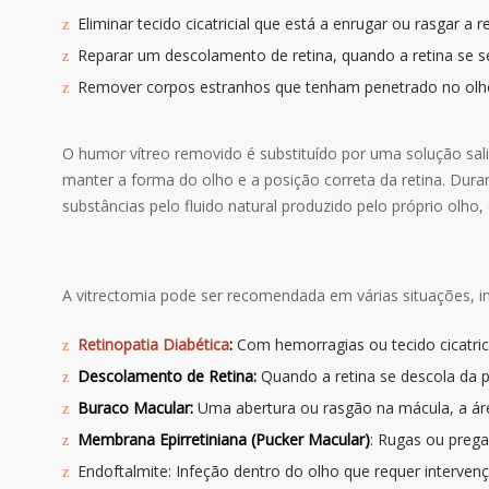
Eliminar tecido cicatricial que está a enrugar ou rasgar a 
Reparar um descolamento de retina, quando a retina se s
Remover corpos estranhos que tenham penetrado no olho
O humor vítreo removido é substituído por uma solução salin
manter a forma do olho e a posição correta da retina. Duran
substâncias pelo fluido natural produzido pelo próprio ol
A vitrectomia pode ser recomendada em várias situações, in
Retinopatia Diabética
:
Com hemorragias ou tecido cicatrici
Descolamento de Retina:
Quando a retina se descola da p
Buraco Macular:
Uma abertura ou rasgão na mácula, a área
Membrana Epirretiniana (Pucker Macular)
: Rugas ou preg
Endoftalmite: Infeção dentro do olho que requer interven