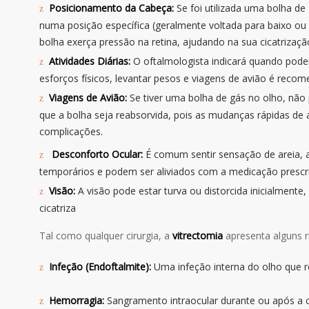
Posicionamento da Cabeça:
Se foi utilizada uma bolha de
numa posição específica (geralmente voltada para baixo ou 
bolha exerça pressão na retina, ajudando na sua cicatrizaçã
Atividades Diárias:
O oftalmologista indicará quando poder
esforços físicos, levantar pesos e viagens de avião é reco
Viagens de Avião:
Se tiver uma bolha de gás no olho, não 
que a bolha seja reabsorvida, pois as mudanças rápidas de
complicações.
Desconforto Ocular:
É comum sentir sensação de areia, 
temporários e podem ser aliviados com a medicação prescr
Visão:
A visão pode estar turva ou distorcida inicialment
cicatriza
Tal como qualquer cirurgia, a
vitrectomia
apresenta alguns 
Infeção (Endoftalmite):
Uma infeção interna do olho que r
Hemorragia:
Sangramento intraocular durante ou após a ci