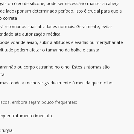
 gás ou óleo de silicone, pode ser necessário manter a cabeça
de lado) por um determinado período. Isto é crucial para que a
o correta
á retomar as suas atividades normais. Geralmente, evitar
mendado até autorização médica.
pode voar de avião, subir a altitudes elevadas ou mergulhar até
 altitude podem afetar o tamanho da bolha e causar
arranhão ou corpo estranho no olho. Estes sintomas são
ita
e, mas tende a melhorar gradualmente à medida que o olho
riscos, embora sejam pouco frequentes:
equer tratamento imediato.
rurgia.