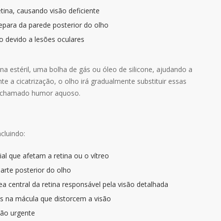
retina, causando visão deficiente
epara da parede posterior do olho
 devido a lesões oculares
a estéril, uma bolha de gás ou óleo de silicone, ajudando a
te a cicatrização, o olho irá gradualmente substituir essas
ho, chamado humor aquoso.
cluindo:
al que afetam a retina ou o vítreo
arte posterior do olho
 central da retina responsável pela visão detalhada
as na mácula que distorcem a visão
ção urgente