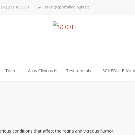
351) 213 105 650
geral@cpoftalmologia.pt
Team
Atos Clínicos
Testimonials
SCHEDULE AN 