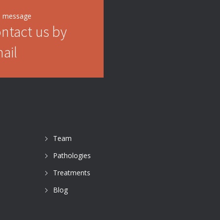
d message
ntact us by
ail
Team
Pathologies
Treatments
Blog