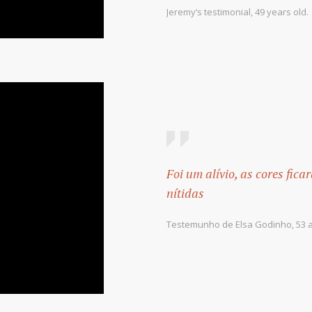
Jeremy’s testimonial, 49 years old.
Foi um alívio, as cores fic
nítidas
Testemunho de Elsa Godinho, 53 