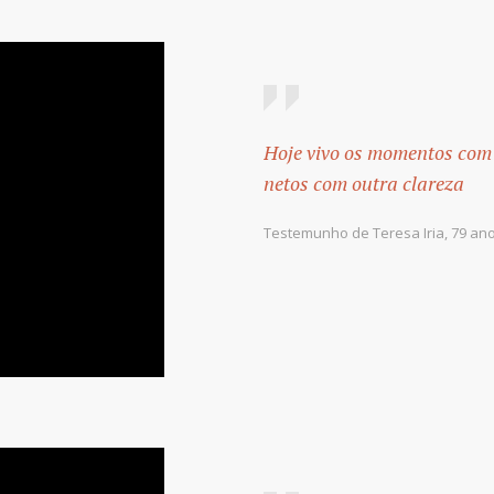
Hoje vivo os momentos com
netos com outra clareza
Testemunho de Teresa Iria, 79 ano