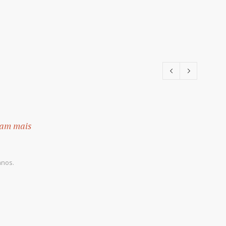
aram mais
anos.