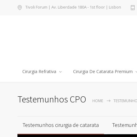
Tivoli Forum | Av. Liberdade 180A - 1st floor | Lisbon
Cirurgia Refrativa
Cirurgia De Catarata Premium
Testemunhos CPO
HOME
TESTEMUNHO
Testemunhos cirurgia de catarata
Testemunho