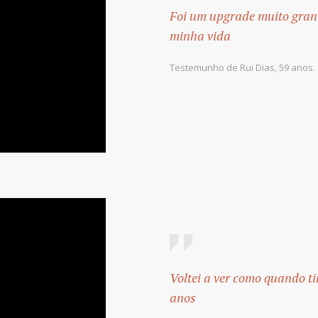
Foi um upgrade muito gran
minha vida
Testemunho de Rui Dias, 59 anos.
Voltei a ver como quando t
anos