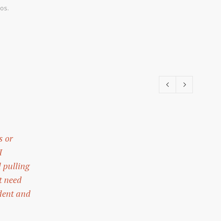
os.
s or
I
 pulling
t need
ident and