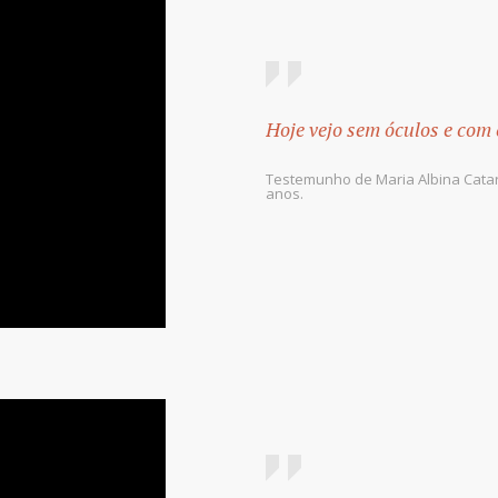
Hoje vejo sem óculos e com
Testemunho de Maria Albina Catar
anos.