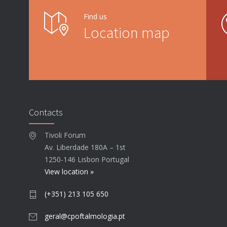
Find us
Location map
Contacts
Tivoli Forum
Av. Liberdade 180A – 1st
1250-146 Lisbon Portugal
View location »
(+351) 213 105 650
geral@cpoftalmologia.pt