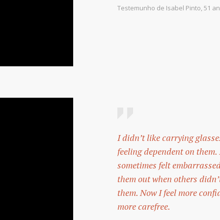
Testemunho de Isabel Pinto, 51 an
I didn’t like carrying glasse
feeling dependent on them. 
sometimes felt embarrassed
them out when others didn’
them. Now I feel more conf
more carefree.