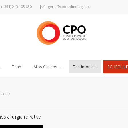
(+351) 213 105 650
geral@cpoftalmologia.pt
Team
Atos Clínicos
Testimonials
SCHEDULE
S CPO
s cirurgia refrativa