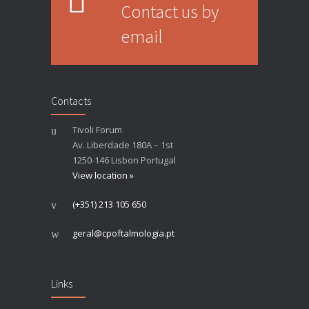
Contact us by
email
Contacts
Tivoli Forum
Av. Liberdade 180A – 1st
1250-146 Lisbon Portugal
View location »
(+351) 213 105 650
geral@cpoftalmologia.pt
Links