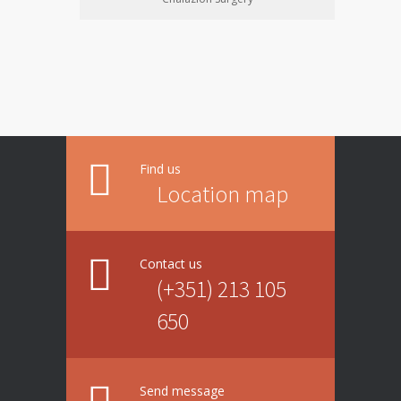
Find us
Location map
Contact us
(+351) 213 105
650
Send message