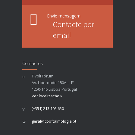
Envie mensagem
Contacte por
email
Contactos
Tivoli Fórum
Av. Liberdade 180A – 1º
1250-146 Lisboa Portugal
Ver localização »
(+351) 213 105 650
geral@cpoftalmologia.pt