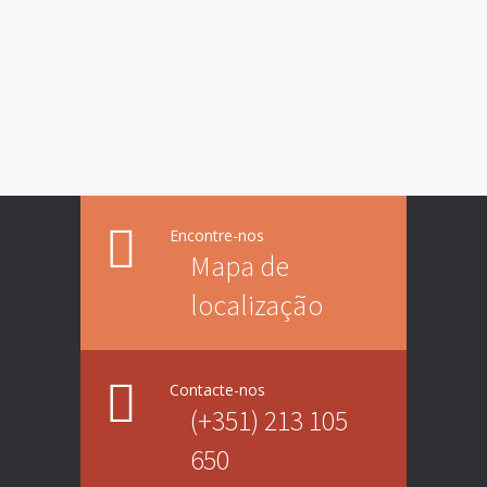
Encontre-nos
Mapa de
localização
Contacte-nos
(+351) 213 105
650