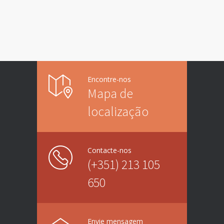
Encontre-nos
Mapa de
localização
Contacte-nos
(+351) 213 105
650
Envie mensagem