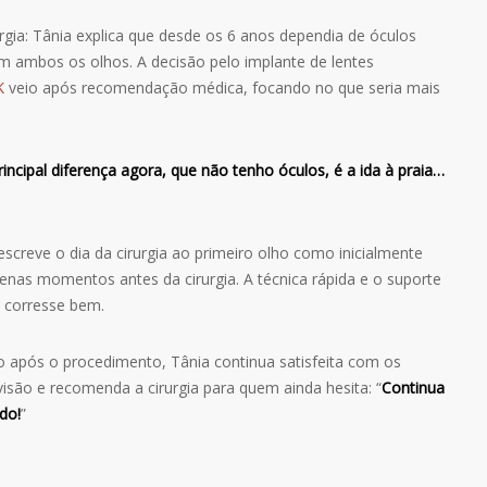
rgia: Tânia explica que desde os 6 anos dependia de óculos
em ambos os olhos. A decisão pelo implante de lentes
K
veio após recomendação médica, focando no que seria mais
incipal diferença agora, que não tenho óculos, é a ida à praia…
descreve o dia da cirurgia ao primeiro olho como inicialmente
nas momentos antes da cirurgia. A técnica rápida e o suporte
 corresse bem.
após o procedimento, Tânia continua satisfeita com os
 visão e recomenda a cirurgia para quem ainda hesita: “
Continua
do!
”