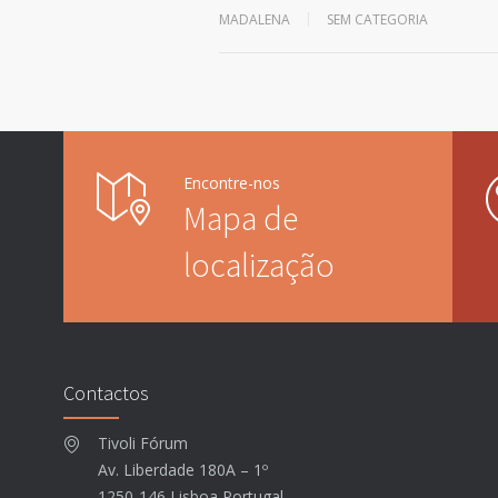
MADALENA
SEM CATEGORIA
Encontre-nos
Mapa de
localização
Contactos
Tivoli Fórum
Av. Liberdade 180A – 1º
1250-146 Lisboa Portugal