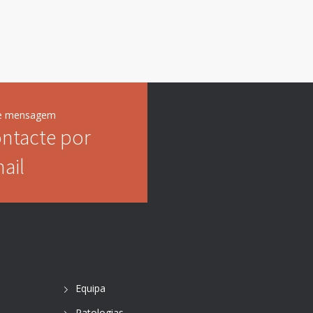
ie mensagem
ntacte por
ail
Equipa
Patologias