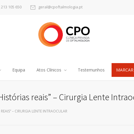
) 213 105 650
geral@cpoftalmologia.pt
Equipa
Atos Clínicos
Testemunhos
MARCAR
tórias reais” – Cirurgia Lente Intrao
REAIS” – CIRURGIA LENTE INTRAOCULAR