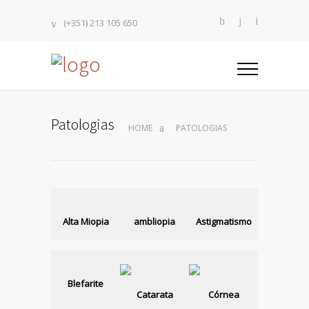
(+351) 213 105 650
Patologias
HOME
PATOLOGIAS
Alta Miopia
ambliopia
Astigmatismo
Blefarite
Catarata
Córnea