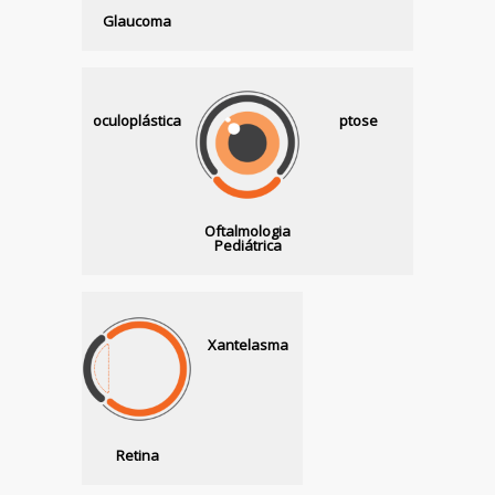
Glaucoma
oculoplástica
ptose
Oftalmologia
Pediátrica
Xantelasma
Retina