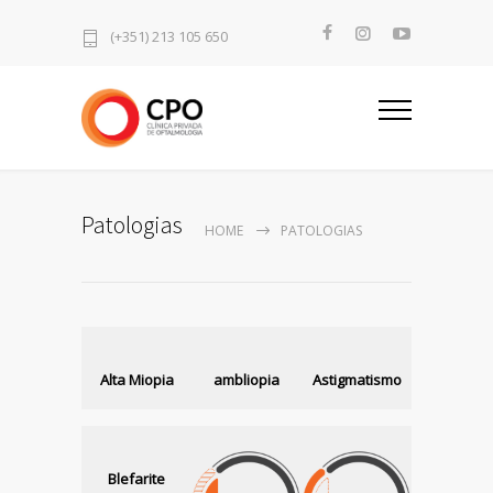
(+351) 213 105 650
Patologias
HOME
PATOLOGIAS
Alta Miopia
ambliopia
Astigmatismo
Blefarite