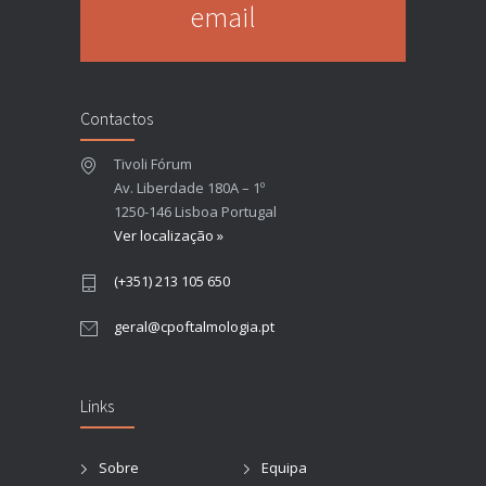
email
Contactos
Tivoli Fórum
Av. Liberdade 180A – 1º
1250-146 Lisboa Portugal
Ver localização »
(+351) 213 105 650
geral@cpoftalmologia.pt
Links
Sobre
Equipa