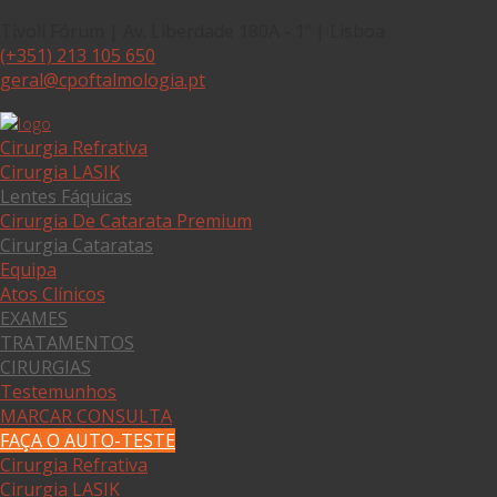
Tivoli Fórum | Av. Liberdade 180A - 1º | Lisboa
(+351) 213 105 650
geral@cpoftalmologia.pt
Cirurgia Refrativa
Cirurgia LASIK
Lentes Fáquicas
Cirurgia De Catarata Premium
Cirurgia Cataratas
Equipa
Atos Clínicos
EXAMES
TRATAMENTOS
CIRURGIAS
Testemunhos
MARCAR CONSULTA
FAÇA O AUTO-TESTE
Cirurgia Refrativa
Cirurgia LASIK