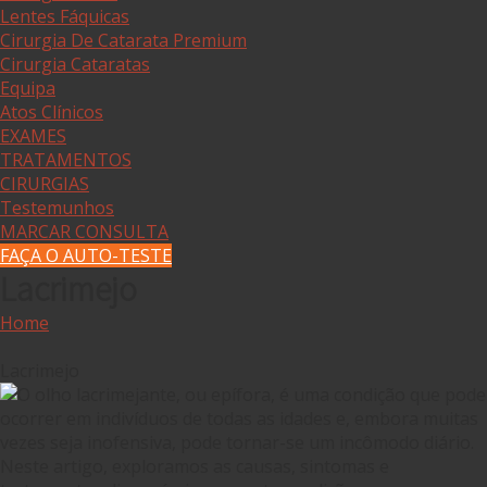
Lentes Fáquicas
Cirurgia De Catarata Premium
Cirurgia Cataratas
Equipa
Atos Clínicos
EXAMES
TRATAMENTOS
CIRURGIAS
Testemunhos
MARCAR CONSULTA
FAÇA O AUTO-TESTE
Lacrimejo
Home
Lacrimejo