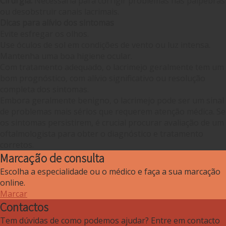
Cirurgia:
Necessária para corrigir problemas nas pálpebras
ou desobstruir canais lacrimais.
Dicas para alívio dos sintomas
Evite esfregar os olhos.
Use óculos de sol em condições de vento ou luz intensa.
Mantenha uma boa higiene ocular.
Com tratamento adequado, o lacrimejo geralmente tem um
bom prognóstico, com alívio significativo ou resolução
completa dos sintomas.
Embora geralmente benigno, o lacrimejo pode ser um sinal
de problemas mais sérios que requerem atenção médica. Se
os sintomas persistirem, é crucial procurar avaliação de um
oftalmologista para obter o diagnóstico e tratamento
corretos.
Marcação de consulta
Escolha a especialidade ou o médico e faça a sua marcação
online.
Marcar
Contactos
Tem dúvidas de como podemos ajudar? Entre em contacto