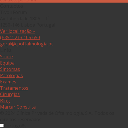
Contactos
Tivoli Fórum
Av. Liberdade 180A – 1º
1250-146 Lisboa Portugal
Ver localização »
(+351) 213 105 650
geral@cpoftalmologia.pt
Links
Sobre
Equipa
Sintomas
Patologias
Exames
Tratamentos
Cirurgias
Blog
Marcar Consulta
© 2024 Clínica Privada de Oftalmologia, S.A.. Todos os
direitos reservados.
Português