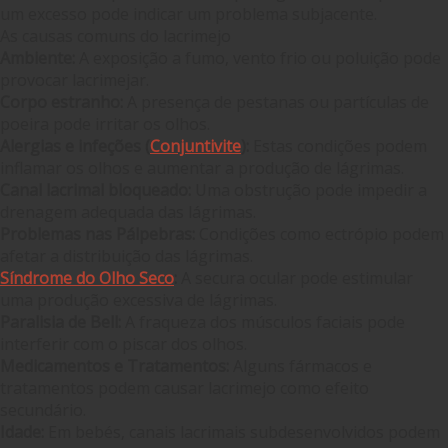
um excesso pode indicar um problema subjacente.
As causas comuns do lacrimejo
Ambiente:
A exposição a fumo, vento frio ou poluição pode
provocar lacrimejar.
Corpo estranho:
A presença de pestanas ou partículas de
poeira pode irritar os olhos.
Alergias e infeções (
Conjuntivite
):
Estas condições podem
inflamar os olhos e aumentar a produção de lágrimas.
Canal lacrimal bloqueado:
Uma obstrução pode impedir a
drenagem adequada das lágrimas.
Problemas nas Pálpebras:
Condições como ectrópio podem
afetar a distribuição das lágrimas.
Síndrome do Olho Seco
:
A secura ocular pode estimular
uma produção excessiva de lágrimas.
Paralisia de Bell:
A fraqueza dos músculos faciais pode
interferir com o piscar dos olhos.
Medicamentos e Tratamentos:
Alguns fármacos e
tratamentos podem causar lacrimejo como efeito
secundário.
Idade:
Em bebés, canais lacrimais subdesenvolvidos podem