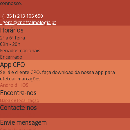
connosco.
(+351) 213 105 650
geral@cpoftalmologia.pt
Horários
2ª a 6ª feira
09h - 20h
Feriados nacionais
Encerrado
App CPO
Se já é cliente CPO, faça download da nossa app para
efetuar marcações.
Android
iOS
Encontre-nos
Mapa de localização
Contacte-nos
(+351) 213 105 650
Envie mensagem
Contacte por email