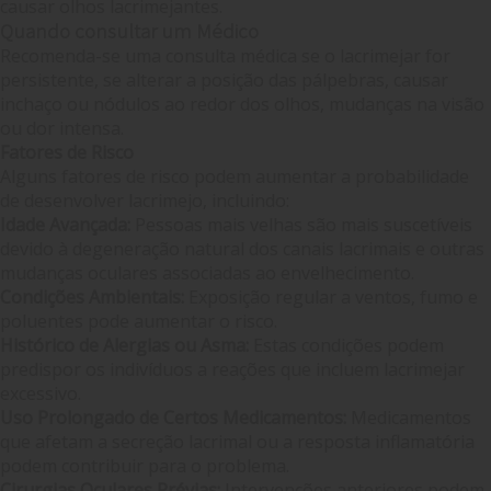
causar olhos lacrimejantes.
Quando consultar um Médico
Recomenda-se uma consulta médica se o lacrimejar for
persistente, se alterar a posição das pálpebras, causar
inchaço ou nódulos ao redor dos olhos, mudanças na visão
ou dor intensa.
Fatores de Risco
Alguns fatores de risco podem aumentar a probabilidade
de desenvolver lacrimejo, incluindo:
Idade Avançada:
Pessoas mais velhas são mais suscetíveis
devido à degeneração natural dos canais lacrimais e outras
mudanças oculares associadas ao envelhecimento.
Condições Ambientais:
Exposição regular a ventos, fumo e
poluentes pode aumentar o risco.
Histórico de Alergias ou Asma:
Estas condições podem
predispor os indivíduos a reações que incluem lacrimejar
excessivo.
Uso Prolongado de Certos Medicamentos:
Medicamentos
que afetam a secreção lacrimal ou a resposta inflamatória
podem contribuir para o problema.
Cirurgias Oculares Prévias:
Intervenções anteriores podem