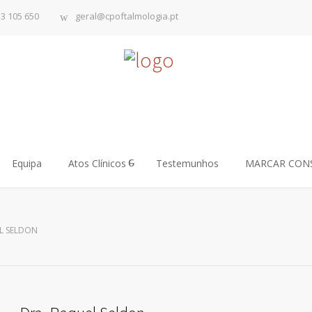
13 105 650
geral@cpoftalmologia.pt
Equipa
Atos Clínicos
Testemunhos
MARCAR CON
L SELDON