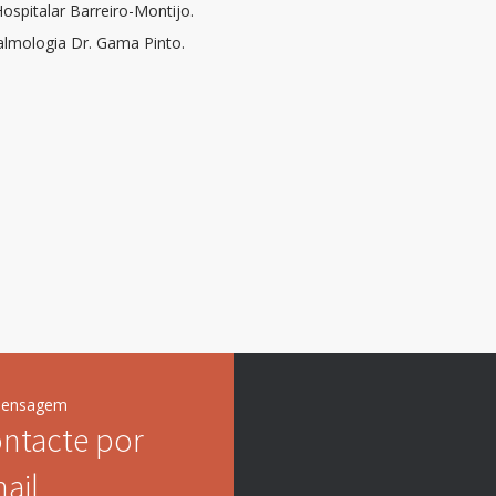
ospitalar Barreiro-Montijo.
talmologia Dr. Gama Pinto.
mensagem
ntacte por
ail