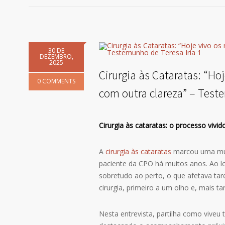
30 DE
DEZEMBRO,
2025
Cirurgia às Cataratas: “H
0 COMMENTS
com outra clareza” – Test
Cirurgia às cataratas: o processo vivid
A
cirurgia às cataratas
marcou uma muda
paciente da CPO há muitos anos. Ao lo
sobretudo ao perto, o que afetava tare
cirurgia, primeiro a um olho e, mais t
Nesta entrevista, partilha como viveu 