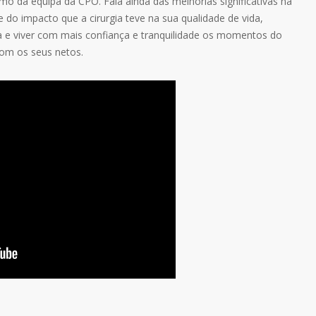
da equipa da CPO. Fala ainda das melhorias significativas na
 do impacto que a cirurgia teve na sua qualidade de vida,
za e viver com mais confiança e tranquilidade os momentos do
com os seus netos.