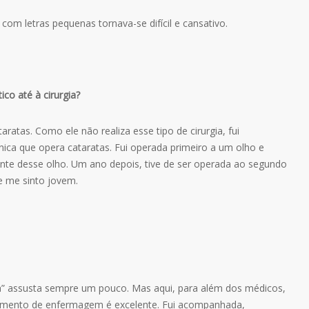
 com letras pequenas tornava-se difícil e cansativo.
co até à cirurgia?
taratas. Como ele não realiza esse tipo de cirurgia, fui
ica que opera cataratas. Fui operada primeiro a um olho e
ente desse olho. Um ano depois, tive de ser operada ao segundo
ue me sinto jovem.
gia” assusta sempre um pouco. Mas aqui, para além dos médicos,
amento de enfermagem é excelente. Fui acompanhada,