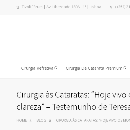
Tivoli Fórum | Av. Liberdade 180A - 1º | Lisboa
(+351) 2
Cirurgia Refrativa
Cirurgia De Catarata Premium
Cirurgia às Cataratas: “Hoje v
clareza” – Testemunho de Teresa 
HOME
BLOG
CIRURGIA ÀS CATARATAS: “HOJE VIVO OS M