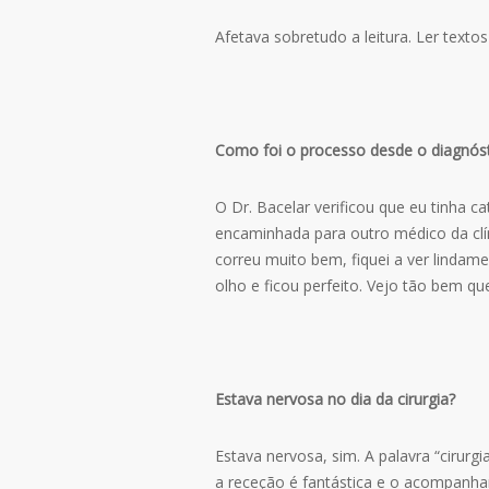
Afetava sobretudo a leitura. Ler textos
Como foi o processo desde o diagnósti
O Dr. Bacelar verificou que eu tinha ca
encaminhada para outro médico da clín
correu muito bem, fiquei a ver lindam
olho e ficou perfeito. Vejo tão bem q
Estava nervosa no dia da cirurgia?
Estava nervosa, sim. A palavra “cirur
a receção é fantástica e o acompanh