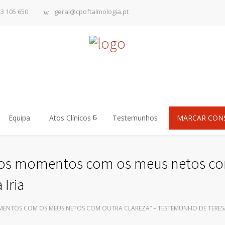
13 105 650
geral@cpoftalmologia.pt
Equipa
Atos Clínicos
Testemunhos
MARCAR CON
ivo os momentos com os meus netos c
Iria
OMENTOS COM OS MEUS NETOS COM OUTRA CLAREZA” – TESTEMUNHO DE TERESA