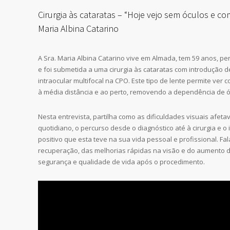
Cirurgia às cataratas – “Hoje vejo sem óculos e co
Maria Albina Catarino
A Sra. Maria Albina Catarino vive em Almada, tem 59 anos, per
e foi submetida a uma cirurgia às cataratas com introdução 
intraocular multifocal na CPO. Este tipo de lente permite ver c
à média distância e ao perto, removendo a dependência de óc
Nesta entrevista, partilha como as dificuldades visuais afet
quotidiano, o percurso desde o diagnóstico até à cirurgia e o
positivo que esta teve na sua vida pessoal e profissional. Fa
recuperação, das melhorias rápidas na visão e do aumento d
segurança e qualidade de vida após o procedimento.