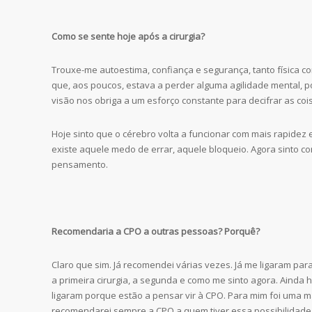
Como se sente hoje após a cirurgia?
Trouxe-me autoestima, confiança e segurança, tanto física co
que, aos poucos, estava a perder alguma agilidade mental, p
visão nos obriga a um esforço constante para decifrar as coi
Hoje sinto que o cérebro volta a funcionar com mais rapidez 
existe aquele medo de errar, aquele bloqueio. Agora sinto co
pensamento.
Recomendaria a CPO a outras pessoas? Porquê?
Claro que sim. Já recomendei várias vezes. Já me ligaram pa
a primeira cirurgia, a segunda e como me sinto agora. Ainda
ligaram porque estão a pensar vir à CPO. Para mim foi uma m
recomendarei sempre a CPO a quem tiver essa possibilidade