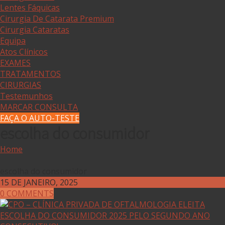
Lentes Fáquicas
Cirurgia De Catarata Premium
Cirurgia Cataratas
Equipa
Atos Clínicos
EXAMES
TRATAMENTOS
CIRURGIAS
Testemunhos
MARCAR CONSULTA
FAÇA O AUTO-TESTE
escolha do consumidor
Home
escolha do consumidor
15 DE JANEIRO, 2025
0 COMMENTS