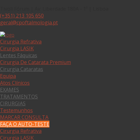
Tivoli Fórum | Av. Liberdade 180A - 1º | Lisboa
(+351) 213 105 650
geral@cpoftalmologia.pt
Cirurgia Refrativa
Cirurgia LASIK
Lentes Fáquicas
Cirurgia De Catarata Premium
Cirurgia Cataratas
Equipa
Atos Clínicos
EXAMES
TRATAMENTOS
CIRURGIAS
Testemunhos
MARCAR CONSULTA
FAÇA O AUTO-TESTE
Cirurgia Refrativa
Cirurgia LASIK