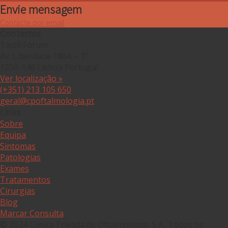
Envie mensagem
Contacte por email
Contactos
Tivoli Fórum
Av. Liberdade 180A – 1º
1250-146 Lisboa Portugal
Ver localização »
(+351) 213 105 650
geral@cpoftalmologia.pt
Links
Sobre
Equipa
Sintomas
Patologias
Exames
Tratamentos
Cirurgias
Blog
Marcar Consulta
© 2024 Clínica Privada de Oftalmologia, S.A.. Todos os