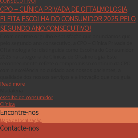
CPO – CLÍNICA PRIVADA DE OFTALMOLOGIA
ELEITA ESCOLHA DO CONSUMIDOR 2025 PELO
SEGUNDO ANO CONSECUTIVO!
É com enorme orgulho e satisfação que anunciamos que,
pelo segundo ano consecutivo, a CPO – Clínica Privada de
Oftalmologia foi distinguida como Escolha do Consumidor
2025 na categoria de Clínicas de Oftalmologia. Este
reconhecimento reflete o compromisso contínuo da CPO
com a excelência no cuidado aos nossos pacientes, a
qualidade dos nossos serviços e a inovação que nos guia
Read more
Madalena
escolha do consumidor
,
Clínica
Encontre-nos
Mapa de localização
Contacte-nos
(+351) 213 105 650