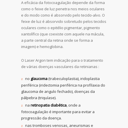
A eficácia da fotocoagulação depende da forma
como o feixe de luz penetra nos meios oculares
e do modo como é absorvido pelo tecido-alvo. O
feixe de luz é absorvido sobretudo pelos tecidos
oculares como o epitélio pigmentar, pigmento
xantolífico (que coexiste com aquele na mácula,
a parte central da retina onde se forma a
imagem) e hemoglobina.
O Laser Argon tem indicação para o tratamento
de várias doenças vasculares da retinianas :
no
glaucoma
(trabeculoplastia), iridoplastia
periférica (iridectomia periférica na profilaxia do
glaucoma de angulo fechado), doenças da
pálpebra (triquíase).
na
retinopatia diabética
, onde a
fotocoagulação é importante para evitar a
progressão da doença.
nas tromboses venosas, aneurismas e