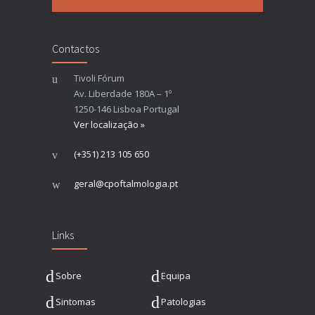
Contactos
Tivoli Fórum
Av. Liberdade 180A – 1º
1250-146 Lisboa Portugal
Ver localização »
(+351) 213 105 650
geral@cpoftalmologia.pt
Links
Sobre
Equipa
Sintomas
Patologias